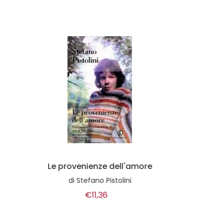
Moonlight drive
di
Chuck Crisafulli
€15,00