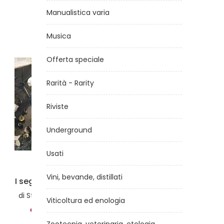
Manualistica varia
Musica
Offerta speciale
Rarità - Rarity
Riviste
Underground
Usati
Vini, bevande, distillati
The Who show
Il
di
a cura di Teddy Clarke
Viticoltura ed enologia
€12,00