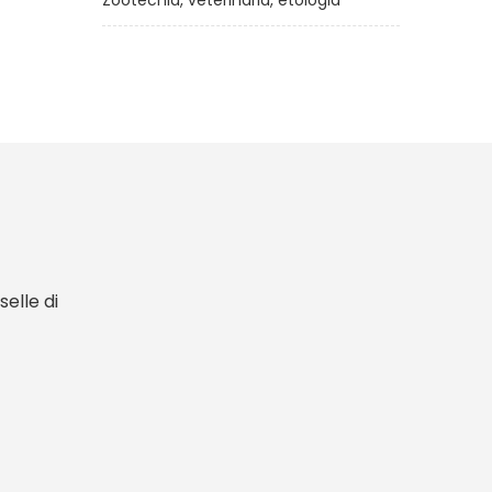
Zootecnia, veterinaria, etologia
elle di