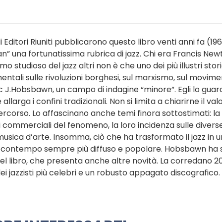
Editori Riuniti pubblicarono questo libro venti anni fa (196
 una fortunatissima rubrica di jazz. Chi era Francis New
studioso del jazz altri non è che uno dei più illustri stori
tali sulle rivoluzioni borghesi, sul marxismo, sul movim
 Eric J.Hobsbawn, un campo di indagine “minore”. Egli lo guar
larga i confini tradizionali. Non si limita a chiarirne il val
l percorso. Lo affascinano anche temi finora sottostimati: la
ti commerciali del fenomeno, la loro incidenza sulle divers
musica d’arte. Insomma, ciò che ha trasformato il jazz in u
el contempo sempre più diffuso e popolare. Hobsbawn ha s
el libro, che presenta anche altre novità. La corredano 2
ie dei jazzisti più celebri e un robusto appagato discografico.