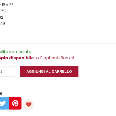
 18 x 22
475
82
349
bilità immediata
opia disponibile
su ElephantsBooks!
AGGIUNGI AL CARRELLO
i: