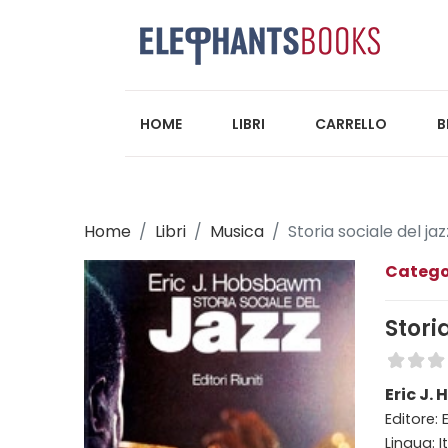
HOME
LIBRI
CARRELLO
B
Home
Libri
Musica
Storia sociale del jaz
Catego
Stori
Eric J.
Editore: E
Lingua: I