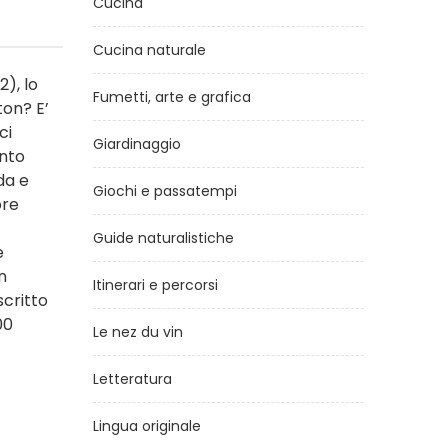
Cucina
Cucina naturale
2), lo
Fumetti, arte e grafica
ton? E’
ci
Giardinaggio
ento
da e
Giochi e passatempi
ore
Guide naturalistiche
e
n
Itinerari e percorsi
critto
00
Le nez du vin
Letteratura
Lingua originale