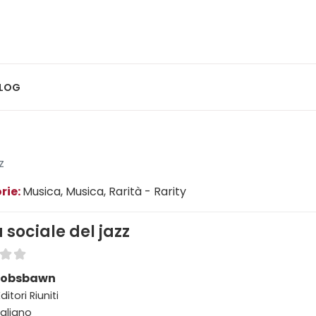
LOG
z
rie:
Musica
, Musica
, Rarità - Rarity
a sociale del jazz
 Hobsbawn
ditori Riuniti
taliano