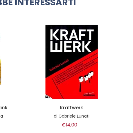
BE INTERESSARTI
Kraftwerk
I segreti del jazz
di
Gabriele Lunati
di
Stefano Zenni
€14,00
€25,00