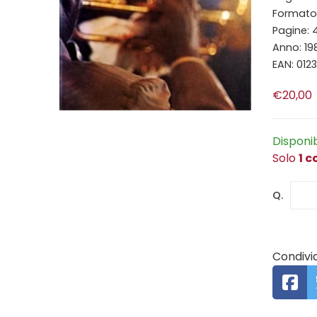
Formato:
Pagine: 
Anno: 19
EAN: 012
€20,00
Disponi
Solo
1 c
Q.
Condivid