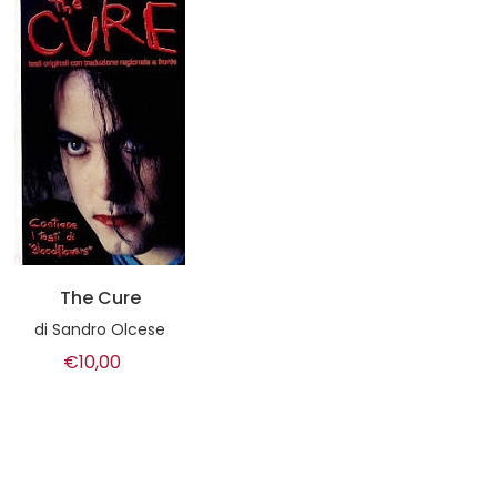
Franti - perché era lì
di
a cura di Cani Bastardi
€18,00