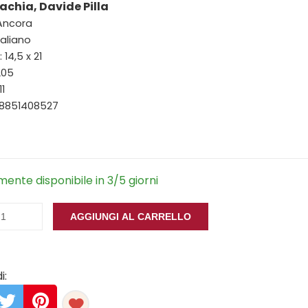
achia, Davide Pilla
 Ancora
taliano
14,5 x 21
205
11
88851408527
ente disponibile in 3/5 giorni
AGGIUNGI AL CARRELLO
i: