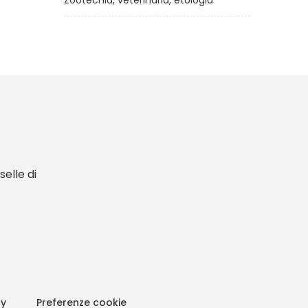
Zootecnia, veterinaria, etologia
elle di
cy
Preferenze cookie