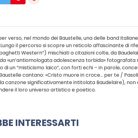
er verso, nel mondo dei Baustelle, una delle band italiane
i. Lungo il percorso si scopre un reticolo affascinante di rif
aghetti Western”) mischiati a citazioni colte, da Baudela
gine da «un’antiomologata adolescenza torbida» fotografata 
 di un “misticismo laico”, con forti echi – in parole, concet
 Baustelle cantano: «Cristo muore in croce… per te / Pasoli
a canzone significativamente intitolata Baudelaire), non 
dere il loro universo artistico e poetico.
BE INTERESSARTI