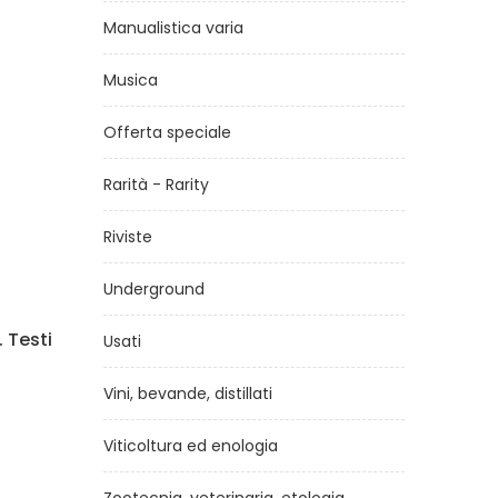
Manualistica varia
Musica
Offerta speciale
Rarità - Rarity
Riviste
Underground
one
Daniele Silvestri
Di 
Usati
di
Daniele Silvestri
Vini, bevande, distillati
€18,00
Viticoltura ed enologia