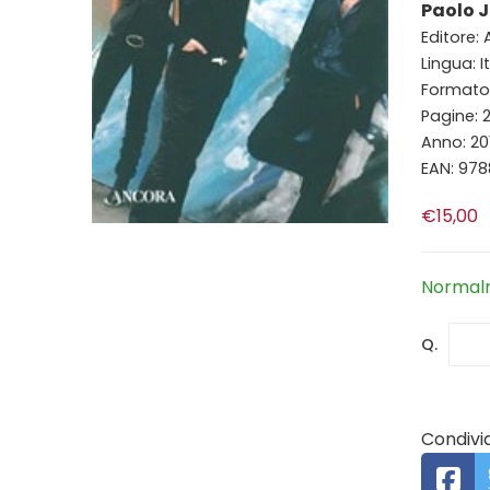
Paolo J
Editore:
Lingua: I
Formato: 
Pagine: 
Anno: 20
EAN: 97
€15,00
Normalm
Q.
Condivid