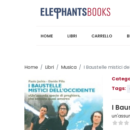
HOME
LIBRI
CARRELLO
B
Home
Libri
Musica
I Baustelle mistici d
Catego
Tags:
I Bau
un'assu