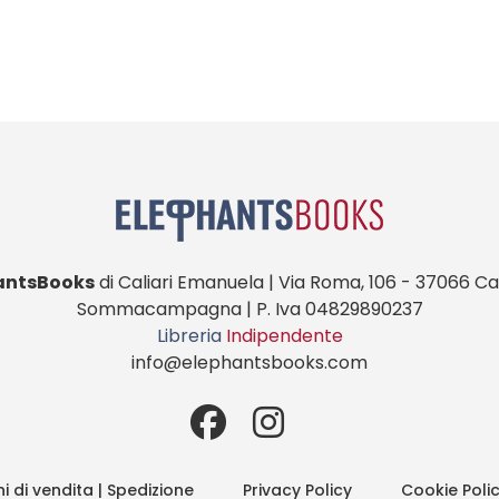
antsBooks
di Caliari Emanuela | Via Roma, 106 - 37066 Cas
Sommacampagna | P. Iva 04829890237
Libreria
Indipendente
info@elephantsbooks.com
i di vendita | Spedizione
Privacy Policy
Cookie Poli