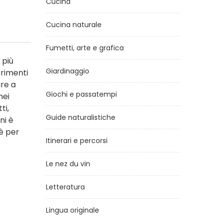
Cucina
Cucina naturale
Fumetti, arte e grafica
 più
Giardinaggio
erimenti
ire a
Giochi e passatempi
nei
ti,
Guide naturalistiche
ni è
è per
Itinerari e percorsi
Le nez du vin
Letteratura
Lingua originale