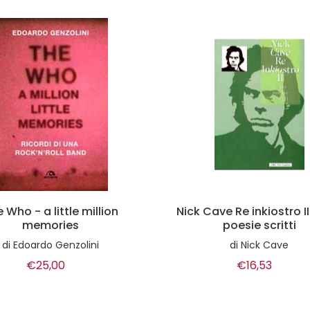
ave Re inkiostro II. Testi
Queen - i miti canz
poesie scritti
di
a.a.v.v.
di
Nick Cave
€5,00
€16,53