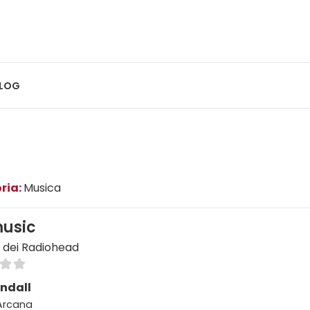
LOG
ria:
Musica
music
a dei Radiohead
ndall
 Arcana