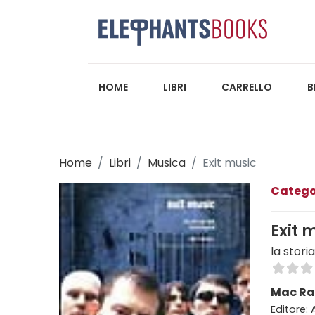
HOME
LIBRI
CARRELLO
B
Home
Libri
Musica
Exit music
Catego
Exit 
la stori
Mac Ra
Editore: