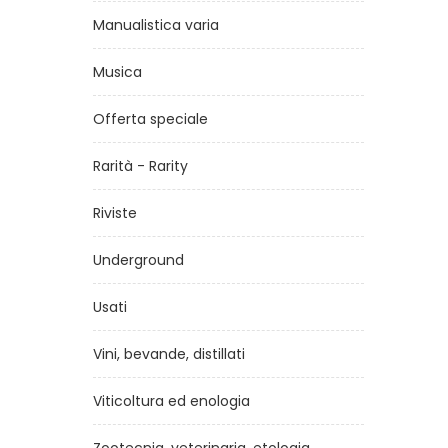
Manualistica varia
Musica
Offerta speciale
Rarità - Rarity
Riviste
Underground
Usati
Vini, bevande, distillati
Viticoltura ed enologia
Rino Gaetano Live
Co