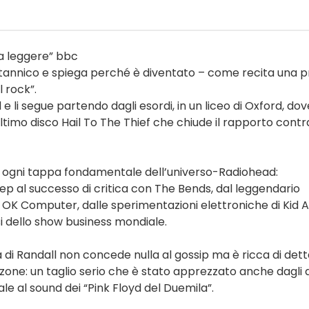
a leggere” bbc
ritannico e spiega perché è diventato – come recita una p
 rock”.
 li segue partendo dagli esordi, in un liceo di Oxford, dov
ltimo disco Hail To The Thief che chiude il rapporto contr
tro ogni tappa fondamentale dell’universo-Radiohead:
ep al successo di critica con The Bends, dal leggendario
 OK Computer, dalle sperimentazioni elettroniche di Kid A
i dello show business mondiale.
i Randall non concede nulla al gossip ma è ricca di dett
zone: un taglio serio che è stato apprezzato anche dagli 
le al sound dei “Pink Floyd del Duemila”.