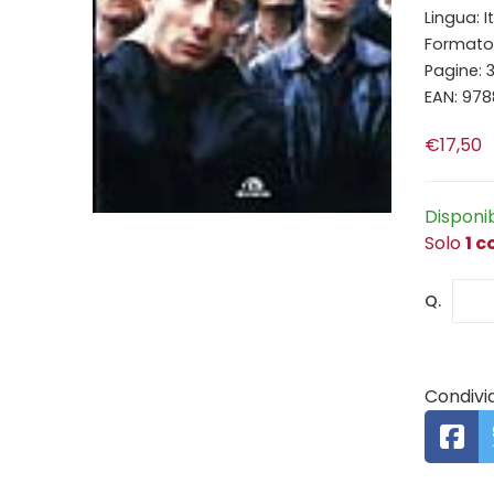
Lingua: I
Formato: 
Pagine: 
EAN: 97
€17,50
Disponi
Solo
1 c
Q.
Condivid