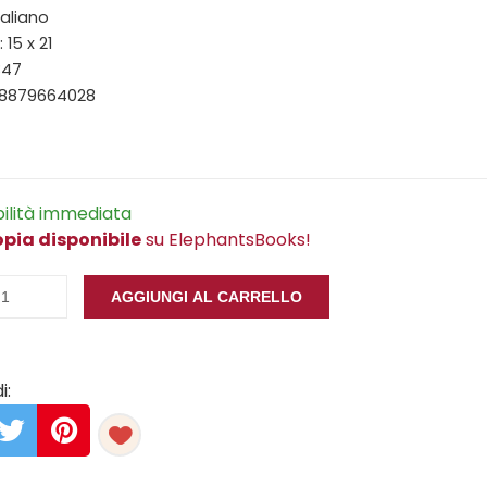
taliano
15 x 21
347
88879664028
bilità immediata
opia disponibile
su ElephantsBooks!
AGGIUNGI AL CARRELLO
i: