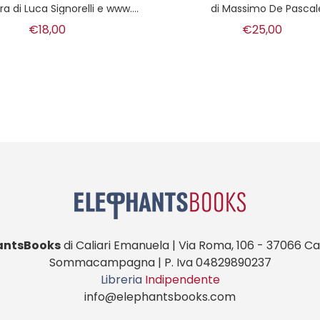
di
Massimo De Pascale
di
Pietro Leveratto
€25,00
€16,00
antsBooks
di Caliari Emanuela | Via Roma, 106 - 37066 Cas
Sommacampagna | P. Iva 04829890237
Libreria
Indipendente
info@elephantsbooks.com