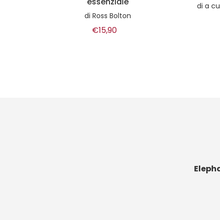
di
a cura di Luca Signorelli e www.metallus.it
€18,00
Eleph