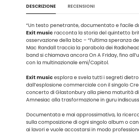
DESCRIZIONE
RECENSIONI
“Un testo penetrante, documentato e facile d
Exit music
racconta la storia del quintetto b
osservazione della bbc – “l’ultima speranza del
Mac Randall traccia la parabola dei Radiohead e
band si chiamava ancora On A Friday, fino all’u
con la multinazionale emi/Capitol.
Exit music
esplora e svela tutti i segreti die
dall’esplosione commerciale con il singolo Cre
concerto di Glastonbury alla piena maturità di
Amnesiac alla trasformazione in guru indiscuss
Documentata e mai approssimativa, la ricerca d
sulla composizione di ogni singolo album o can
ai lavori e vuole accostarsi in modo professiona