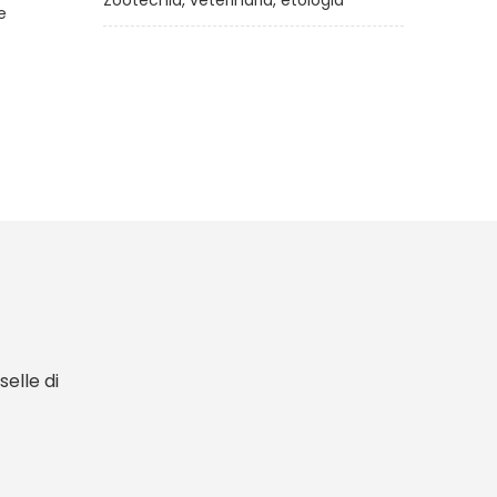
Zootecnia, veterinaria, etologia
di
Emanuele Di Marco
€16,00
elle di