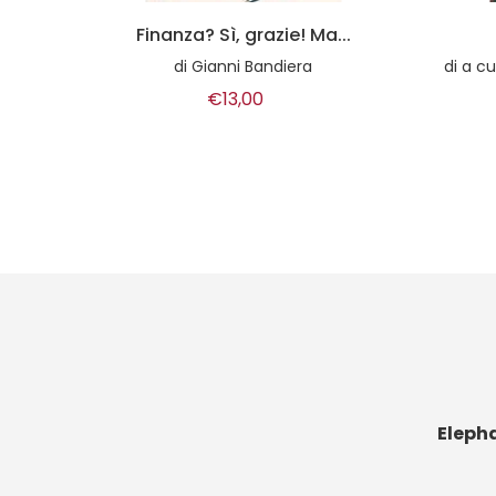
...
Cattivissimi
Toky
di
a cura di Fabio Giovannini, Antonio Tentori
€14,00
Eleph