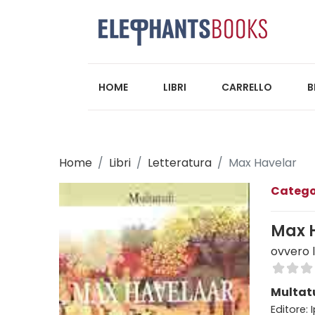
HOME
LIBRI
CARRELLO
B
Home
Libri
Letteratura
Max Havelar
Catego
Max 
ovvero 
Multatu
Editore: