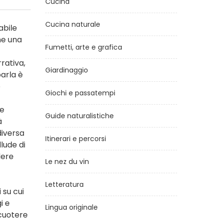
Cucina
Cucina naturale
abile
me una
Fumetti, arte e grafica
rativa,
Giardinaggio
parla è
e
Giochi e passatempi
de
Guide naturalistiche
à
diversa
Itinerari e percorsi
llude di
dere
Le nez du vin
Letteratura
 su cui
i e
Lingua originale
scuotere