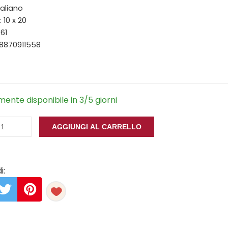
taliano
 10 x 20
361
88870911558
ente disponibile in 3/5 giorni
AGGIUNGI AL CARRELLO
i: