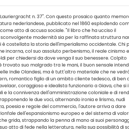
 in Lauriergracht n. 37". Con questo prosaico quanto memor
etteratura nederlandese, pubblicato nel 1860 esplodendo co
me atto di accusa sociale. "Il libro che ha ucciso il
i sconvolgente modernità sia per la raffinata struttura nar
ui è costellata la storia dell'imperialismo occidentale. Chi 
che incarna, col suo assoluto perbenismo, il reale cinismo 
soldi per chiedersi da dove venga il suo benessere. Colpito
i è trovato suo malgrado tra le mani, il buon sensale inten
 nelle Indie Olandesi, ma è tutt'altro materiale che ne vedr
ern, romantico figlio di un ambito cliente tedesco, di ben 
Havelaar, coraggioso e idealista funzionario a Giava, che si i
ali e la connivenza dell'amministrazione coloniale e di ren
trapponendo le due voci, alternando ironia e lirismo, nudi
a, poesia e regole del commercio, l'autore arriva a dare
rionfale dell'espansionismo europeo e del sistema di valori
to" che grida, strappando la penna di mano ai suoi personagg
uo atto di fede nella letteratura, nella sua possibilità di 