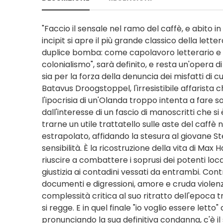
"Faccio il sensale nel ramo del caffè, e abito
incipit si apre il più grande classico della l
duplice bomba: come capolavoro letterario e co
colonialismo", sarà definito, e resta un'opera d
sia per la forza della denuncia dei misfatti di c
Batavus Droogstoppel, l'irresistibile affarista 
l'ipocrisia di un'Olanda troppo intenta a fare 
dall'interesse di un fascio di manoscritti che s
trarne un utile trattatello sulle aste del caffè
estrapolato, affidando la stesura al giovane St
sensibilità. È la ricostruzione della vita di Max 
riuscire a combattere i soprusi dei potenti loc
giustizia ai contadini vessati da entrambi. Con
documenti e digressioni, amore e cruda violenz
complessità critica al suo ritratto dell'epoca t
si regge. E in quel finale "io voglio essere let
pronunciando la sua definitiva condanna, c'è il s