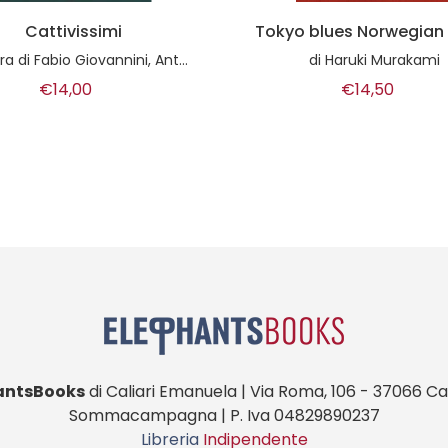
o blues Norwegian wood
Deep Web - la rete ol
Google
di
Haruki Murakami
di
Carola Frediani
€14,50
€15,00
antsBooks
di Caliari Emanuela | Via Roma, 106 - 37066 Cas
Sommacampagna | P. Iva 04829890237
Libreria
Indipendente