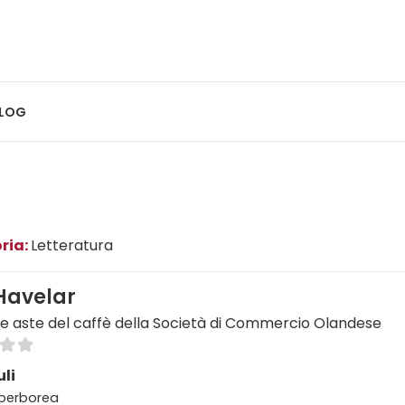
LOG
ria:
Letteratura
Havelar
le aste del caffè della Società di Commercio Olandese
li
 Iperborea