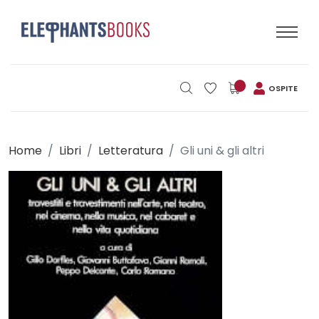
OSPITE
Home
Libri
Letteratura
Gli uni & gli altri