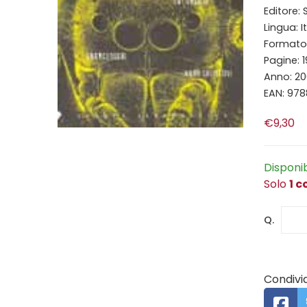
Editore:
Lingua: I
Formato: 
Pagine: 
Anno: 20
EAN: 97
€9,30
Disponi
Solo
1 c
Q.
Condivid