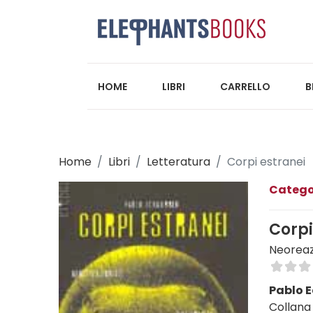
HOME
LIBRI
CARRELLO
B
Home
Libri
Letteratura
Corpi estranei
Catego
Corpi
Neoreazi
Pablo 
Collana