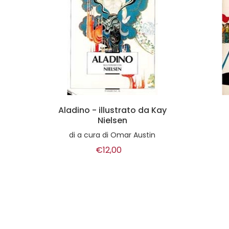
 Kay
Disertate!
di
Annie LeBrun
n
€12,00