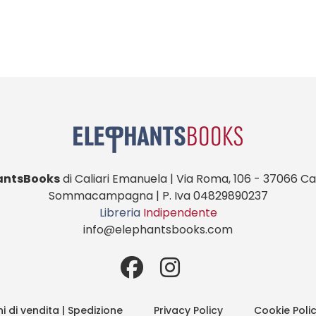
antsBooks
di Caliari Emanuela | Via Roma, 106 - 37066 Cas
Sommacampagna | P. Iva 04829890237
Libreria
Indipendente
info@elephantsbooks.com
i di vendita | Spedizione
Privacy Policy
Cookie Poli