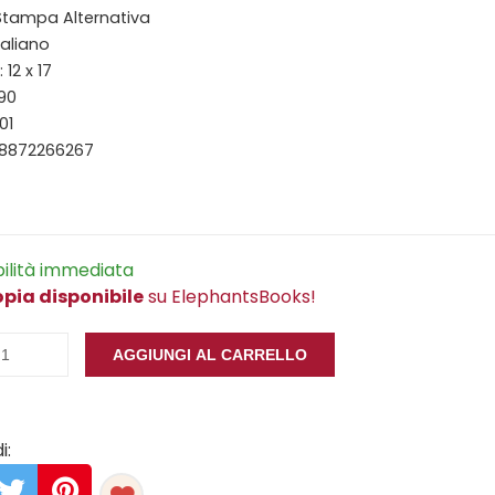
 Stampa Alternativa
taliano
12 x 17
190
01
88872266267
bilità immediata
opia disponibile
su ElephantsBooks!
AGGIUNGI AL CARRELLO
i: