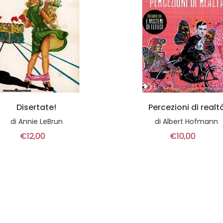
Percezioni di realtà
Da New York a San Fra
di
Albert Hofmann
di
Allen Ginsberg
€10,00
€15,00