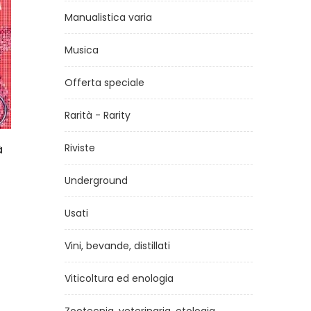
Manualistica varia
Musica
Offerta speciale
Rarità - Rarity
Riviste
ncisco
Il compagno
Vi
di
Cesare Pavese
Underground
€7,20
Usati
Vini, bevande, distillati
Viticoltura ed enologia