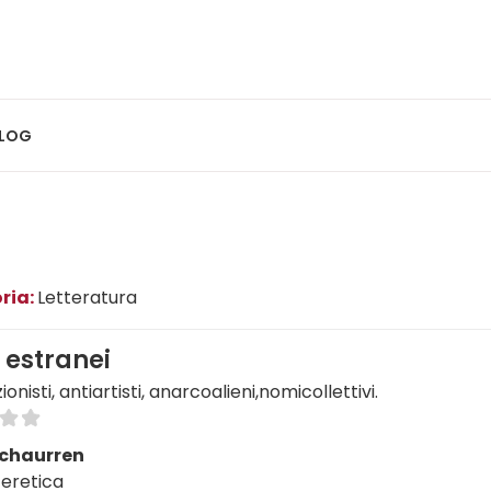
LOG
ria:
Letteratura
 estranei
onisti, antiartisti, anarcoalieni,nomicollettivi.
Echaurren
 eretica