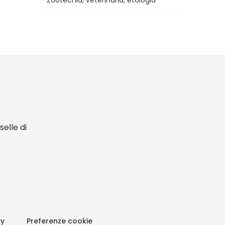
Zootecnia, veterinaria, etologia
elle di
cy
Preferenze cookie