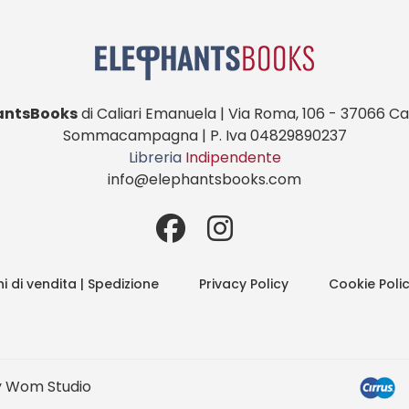
antsBooks
di Caliari Emanuela | Via Roma, 106 - 37066 Cas
Sommacampagna | P. Iva 04829890237
Libreria
Indipendente
info@elephantsbooks.com
i di vendita | Spedizione
Privacy Policy
Cookie Poli
y
Wom Studio