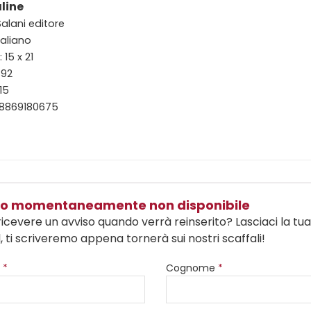
aline
Salani editore
taliano
15 x 21
392
15
88869180675
olo momentaneamente non disponibile
ricevere un avviso quando verrà reinserito? Lasciaci la tu
, ti scriveremo appena tornerà sui nostri scaffali!
e
*
Cognome
*