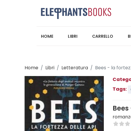
HOME
LIBRI
CARRELLO
B
Home
Libri
Letteratura
Bees - la fortez
Catego
Tags:
Bees 
romanz