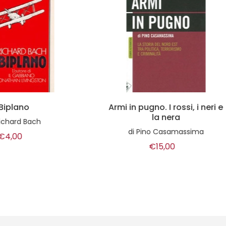
in pugno. I rossi, i neri e
Decrescita idee per 
la nera
civiltà post-sviluppi
di
Pino Casamassima
di
A.A.V.V.
€15,00
€10,00