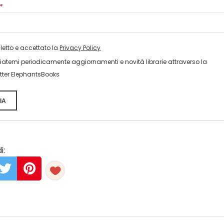
*
 letto e accettato la
Privacy Policy
viatemi periodicamente aggiornamenti e novità librarie attraverso la
tter ElephantsBooks
IA
i: