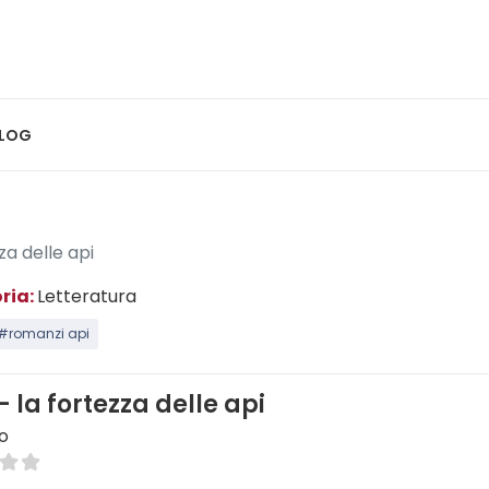
LOG
za delle api
ria:
Letteratura
#romanzi api
- la fortezza delle api
o