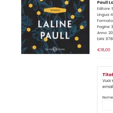
Paull L
Editore: 
Lingua: I
Formato: 
Pagine: 
Anno: 20
EAN: 97
€18,00
Tit
Vuoi 
email
Nom