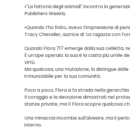
«"La fattoria degli animali" incontra la genera
Publishers Weekly
«Quando l’ho finito, avevo l’impressione di pen
Tracy Chevalier, autrice di ‘La ragazza con l’or
Quando Flora 717 emerge dalla sua celletta, nell
È un’ape operaia: la sua è la casta più umile dell
virtù.
Ma qualcosa, una mutazione, la distingue dall
irrinunciabile per la sua comunità.
Poco a poco, Flora si fa strada nella gerarchia 
Il coraggio e la devozione dimostrati nel prote
stanze private, ma lì Flora scopre qualcosa c
Una minaccia incombe sull'alveare, ma il perico
interno.