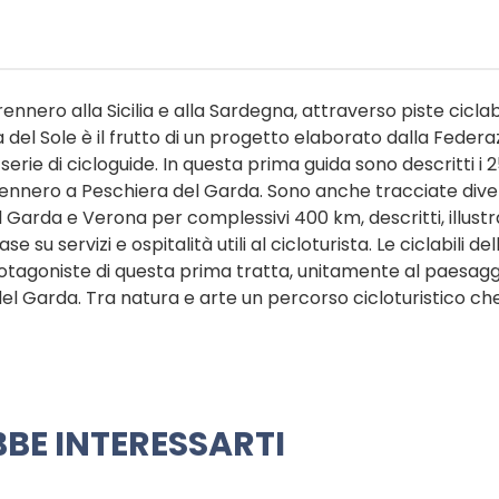
ennero alla Sicilia e alla Sardegna, attraverso piste ciclabi
ta del Sole è il frutto di un progetto elaborato dalla Feder
 serie di cicloguide. In questa prima guida sono descritti i
 Brennero a Peschiera del Garda. Sono anche tracciate div
Garda e Verona per complessivi 400 km, descritti, illustra
 su servizi e ospitalità utili al cicloturista. Le ciclabili del
rotagoniste di questa prima tratta, unitamente al paesagg
 del Garda. Tra natura e arte un percorso cicloturistico c
BE INTERESSARTI