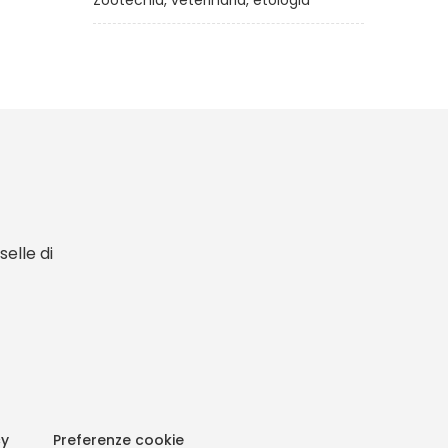
Zootecnia, veterinaria, etologia
elle di
cy
Preferenze cookie