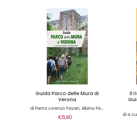
 di
Il richiamo delle foreste.
I c
Guida a foreste, boschi e
alberi in Italia
erolo
di
a cura di D. Florian , A. Pauletto , M. Usuelli
€16,50