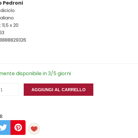
o Pedroni
Ediciclo
taliano
11,5 x 20
163
88888829326
ente disponibile in 3/5 giorni
AGGIUNGI AL CARRELLO
i: