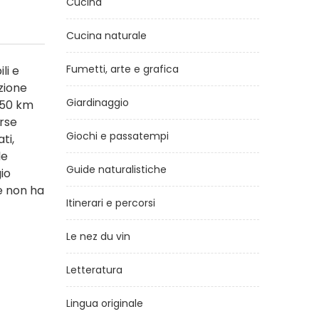
Cucina
Cucina naturale
Fumetti, arte e grafica
li e
azione
Giardinaggio
 250 km
erse
Giochi e passatempi
ti,
le
Guide naturalistiche
io
he non ha
Itinerari e percorsi
Le nez du vin
Letteratura
Lingua originale