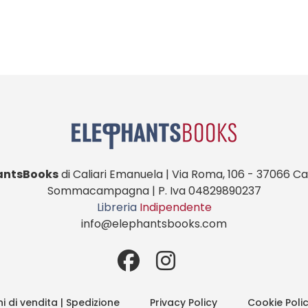
antsBooks
di Caliari Emanuela | Via Roma, 106 - 37066 Cas
Sommacampagna | P. Iva 04829890237
Libreria
Indipendente
info@elephantsbooks.com
i di vendita | Spedizione
Privacy Policy
Cookie Poli