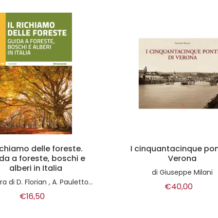
inquantacinque ponti di
Cronache da oltre fron
Verona
Storie di guardie,
contrabbandieri e... br
di
Giuseppe Milani
di
Fabio Pozzerle
€40,00
€18,50