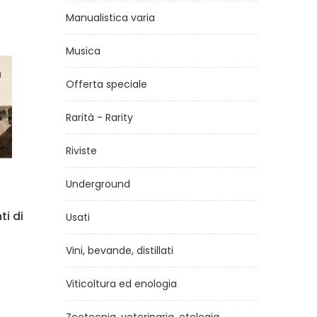
Manualistica varia
Musica
Offerta speciale
Rarità - Rarity
Riviste
Underground
tiera.
Altipiani trentini in mountain
Usati
bike
iganti
Vini, bevande, distillati
di
Sergio Grillo, ettore Grillo, Cinzia Pezzani
€14,50
Viticoltura ed enologia