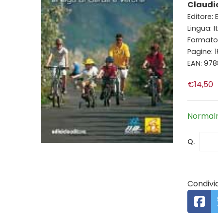
Claudi
Editore: 
Lingua: I
Formato: 
Pagine: 
EAN: 97
€14,50
Normalm
Q.
Condivid