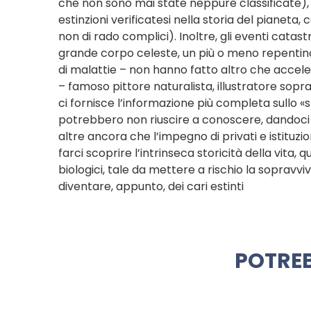
che non sono mai state neppure classificate), h
estinzioni verificatesi nella storia del pianeta
non di rado complici). Inoltre, gli eventi cata
grande corpo celeste, un più o meno repentino
di malattie – non hanno fatto altro che accele
– famoso pittore naturalista, illustratore sopr
ci fornisce l’informazione più completa sullo «st
potrebbero non riuscire a conoscere, dandoci 
altre ancora che l’impegno di privati e istituz
farci scoprire l’intrinseca storicità della vita, 
biologici, tale da mettere a rischio la sopravviv
diventare, appunto, dei cari estinti
POTREB