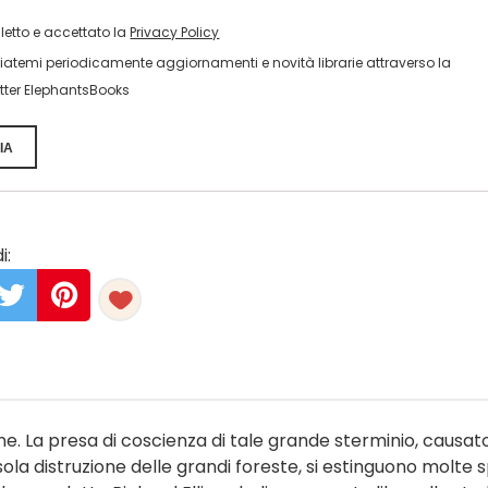
 letto e accettato la
Privacy Policy
viatemi periodicamente aggiornamenti e novità librarie attraverso la
tter ElephantsBooks
IA
i:
ne. La presa di coscienza di tale grande sterminio, causat
ola distruzione delle grandi foreste, si estinguono molte 