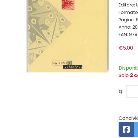
Editore: 
Formato: 
Pagine: 
Anno: 2
EAN: 97
€5,00
Disponi
Solo
2 c
Q.
Condivid