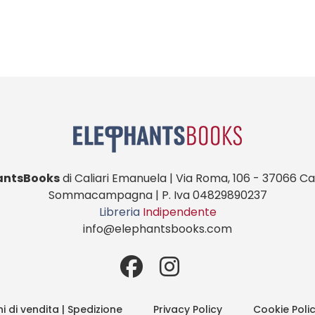
antsBooks
di Caliari Emanuela | Via Roma, 106 - 37066 Cas
Sommacampagna | P. Iva 04829890237
Libreria
Indipendente
info@elephantsbooks.com
i di vendita | Spedizione
Privacy Policy
Cookie Poli