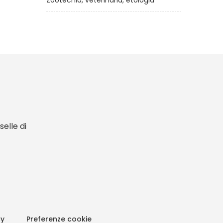
Zootecnia, veterinaria, etologia
elle di
cy
Preferenze cookie