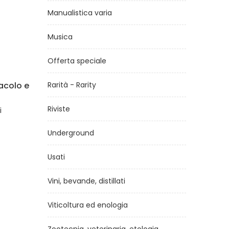
Manualistica varia
Musica
Offerta speciale
olo e
Rarità - Rarity
Longhorn
Fio
di
Bruno Cathala
Riviste
€24,00
Underground
Usati
Vini, bevande, distillati
Viticoltura ed enologia