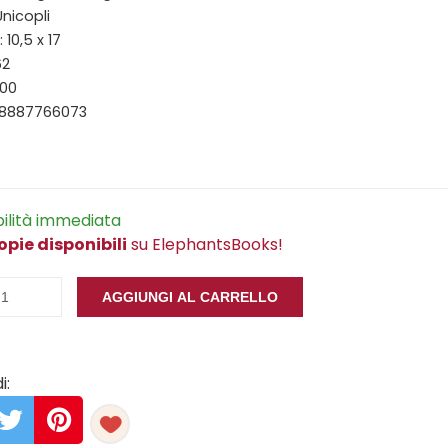
Unicopli
10,5 x 17
62
000
88887766073
bilità immediata
opie disponibili
su ElephantsBooks!
AGGIUNGI AL CARRELLO
i: