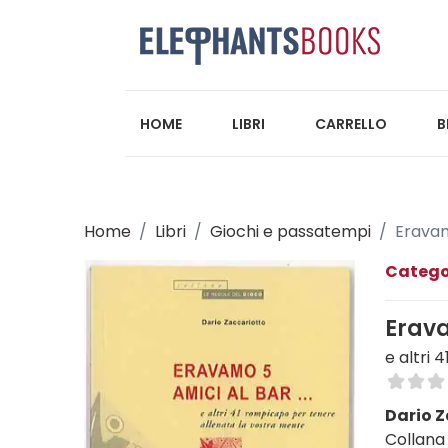
HOME
LIBRI
CARRELLO
B
Home
Libri
Giochi e passatempi
Eravam
Catego
Erava
e altri
Dario 
Collana 