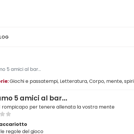
LOG
o 5 amici al bar...
rie:
Giochi e passatempi
, Letteratura
, Corpo, mente, spir
mo 5 amici al bar...
 41 rompicapo per tenere allenata la vostra mente
Zaccariotto
le regole del gioco