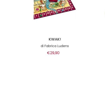
alia
KWAK!
ichi
di
Fabrica Ludens
€29,90