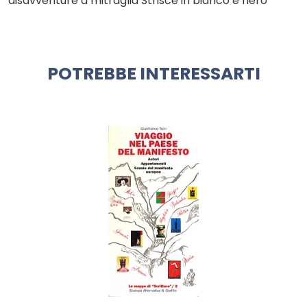
disavventure a mitraglia Strisce in bianco e nero
POTREBBE INTERESSARTI