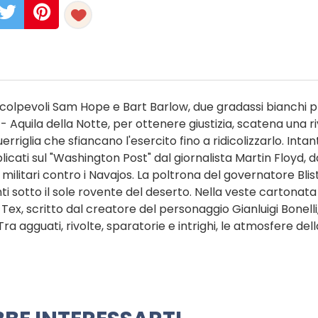
i - colpevoli Sam Hope e Bart Barlow, due gradassi bianchi p
- Aquila della Notte, per ottenere giustizia, scatena una r
rriglia che sfiancano l'esercito fino a ridicolizzarlo. Intan
icati sul "Washington Post" dal giornalista Martin Floyd, d
 militari contro i Navajos. La poltrona del governatore Blis
ti sotto il sole rovente del deserto. Nella veste cartonata
Tex, scritto dal creatore del personaggio Gianluigi Bonelli
ra agguati, rivolte, sparatorie e intrighi, le atmosfere dell