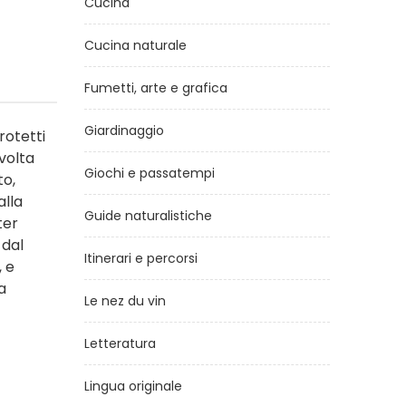
Cucina
Cucina naturale
Fumetti, arte e grafica
Giardinaggio
rotetti
ivolta
Giochi e passatempi
to,
alla
Guide naturalistiche
ter
 dal
Itinerari e percorsi
, e
a
Le nez du vin
Letteratura
Lingua originale