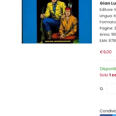
Gian Lu
Editore:
Lingua: I
Formato: 
Pagine: 
Anno: 19
EAN: 97
€9,00
Disponi
Solo
1 c
Q.
Condivid