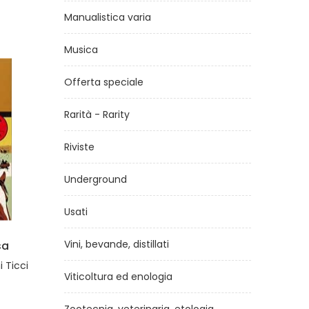
Manualistica varia
Musica
Offerta speciale
Rarità - Rarity
Riviste
Underground
Usati
Vini, bevande, distillati
InterZona numero 8 - Maggio
1996
Viticoltura ed enologia
di
a.a.v.v.
€5,00