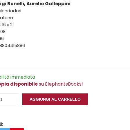
igi Bonelli, Aurelio Galleppini
 Mondadori
taliano
16 x 21
208
96
88804415886
bilità immediata
opia disponibile
su ElephantsBooks!
AGGIUNGI AL CARRELLO
i: