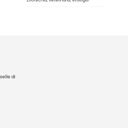
Zootecnia, veterinaria, etologia
elle di