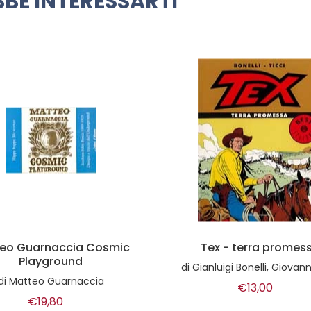
BE INTERESSARTI
Tex - terra promessa
Animali
anluigi Bonelli, Giovanni Ticci
di
A.A.V.V.
€13,00
€10,60