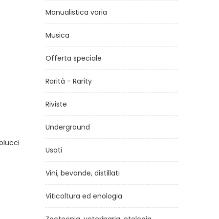
Manualistica varia
Musica
Offerta speciale
Rarità - Rarity
Riviste
Underground
 Just
La calligrafia
di
Associazione Calligrafica Italiana
Usati
uccini
€10,60
Vini, bevande, distillati
Viticoltura ed enologia