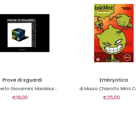
Embryotica
Writing Metropolitano.
push the button
ro Chiarotto Mimì Colucci
di
Stefano Monfeli e Monia Capp
€25,00
€20,00