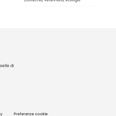
Zootecnia, veterinaria, etologia
elle di
cy
Preferenze cookie