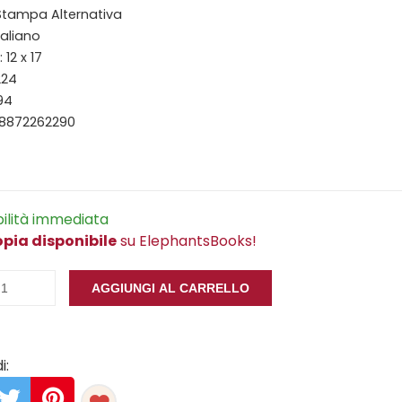
 Stampa Alternativa
taliano
12 x 17
224
94
88872262290
bilità immediata
opia disponibile
su ElephantsBooks!
AGGIUNGI AL CARRELLO
i: