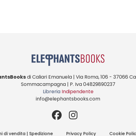
antsBooks
di Caliari Emanuela | Via Roma, 106 - 37066 Cas
Sommacampagna | P. Iva 04829890237
Libreria
Indipendente
info@elephantsbooks.com
i di vendita | Spedizione
Privacy Policy
Cookie Poli