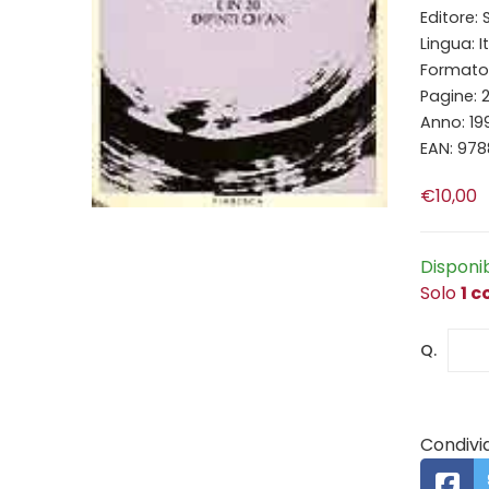
Editore:
Lingua: I
Formato: 
Pagine: 
Anno: 19
EAN: 97
€10,00
Disponi
Solo
1 c
Q.
Condivid