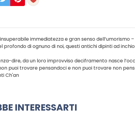
on insuperabile immediatezza e gran senso dell’umorismo – 
profondo di ognuno di noi, questi antichi dipinti ad inchi
re-senza-dire, da un loro improvviso deciframento nasce l’oc
he non puoi trovare pensandoci e non puoi trovare non pen
nti Ch'an
BE INTERESSARTI