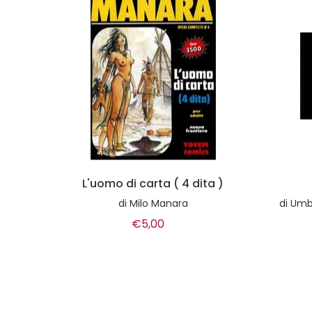
a )
Prove di sguardi
di
Umberto Giovannini, Marialaura Guglielmini
di
Mau
€19,00