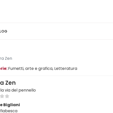
LOG
ura Zen
rie:
Fumetti, arte e grafica
, Letteratura
ra Zen
 la via del pennello
e Bigliani
 fiabesca