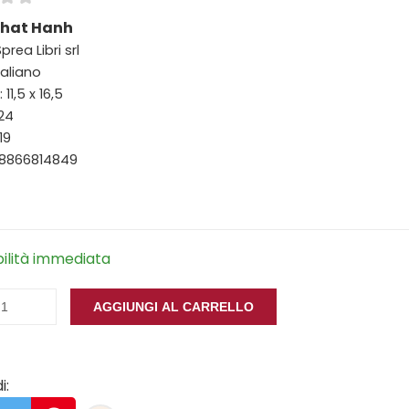
Nhat Hanh
prea Libri srl
taliano
11,5 x 16,5
124
19
88866814849
bilità immediata
AGGIUNGI AL CARRELLO
i: