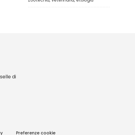
Zootecnia, veterinaria, etologia
elle di
cy
Preferenze cookie