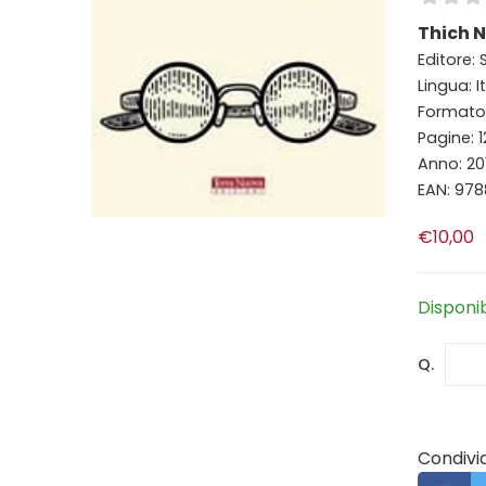
Thich 
Editore: S
Lingua: I
Formato: 
Pagine: 
Anno: 20
EAN: 97
€10,00
Disponi
Q.
Condivid