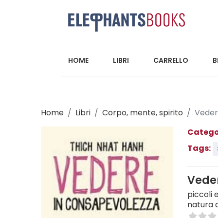
HOME
LIBRI
CARRELLO
B
Home
Libri
Corpo, mente, spirito
Veder
Catego
Tags:
Vede
piccoli
natura d