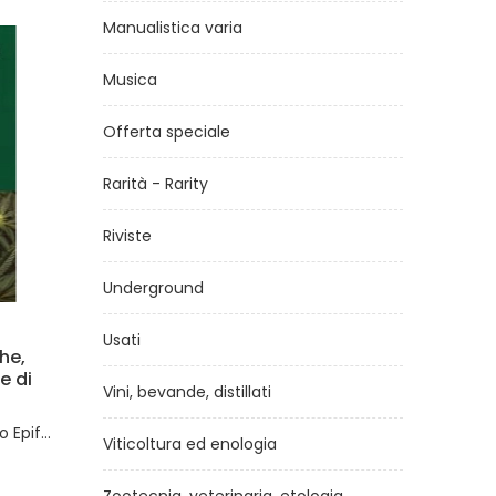
Manualistica varia
Musica
Offerta speciale
Rarità - Rarity
Riviste
Underground
I bambini vogliono essere
Usati
he,
portati
e di
di
Evelin Kirkilionis
Vini, bevande, distillati
€18,50
 Loiacono
Viticoltura ed enologia