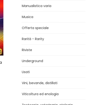
Manualistica varia
Musica
Offerta speciale
Rarità - Rarity
Riviste
Underground
zo
Il parto a fumetti
L
di
Lucile Gomez
Usati
€18,00
Vini, bevande, distillati
Viticoltura ed enologia