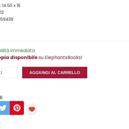
 14.50 x 16
12
459439
bilità immediata
opia disponibile
su ElephantsBooks!
AGGIUNGI AL CARRELLO
i: