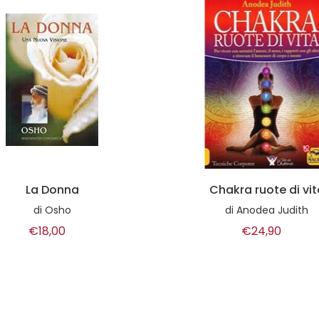
Chakra ruote di vita
Vedere senza sfor
di
Anodea Judith
di
Giorgio Ferrario
€24,90
€16,50