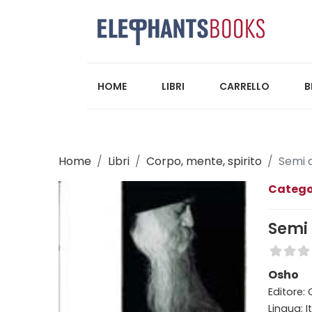
HOME
LIBRI
CARRELLO
B
Home
Libri
Corpo, mente, spirito
Semi 
Catego
Semi
Osho
Editore:
Lingua: I