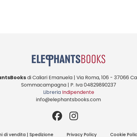
antsBooks
di Caliari Emanuela | Via Roma, 106 - 37066 Cas
Sommacampagna | P. Iva 04829890237
Libreria
Indipendente
info@elephantsbooks.com
i di vendita | Spedizione
Privacy Policy
Cookie Poli