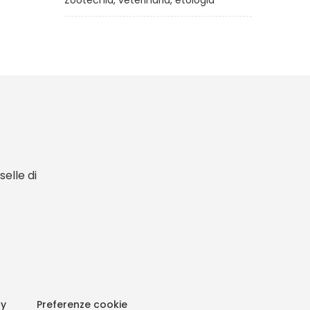
Zootecnia, veterinaria, etologia
elle di
cy
Preferenze cookie