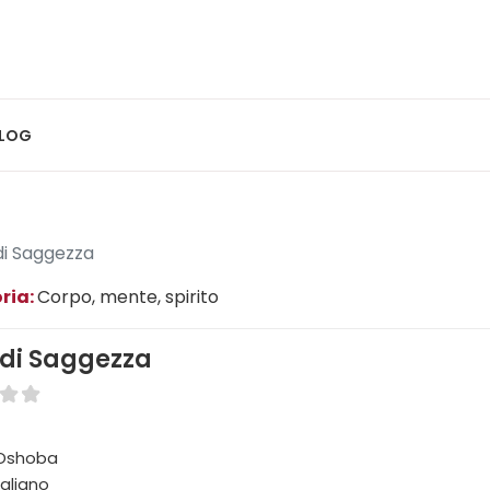
LOG
di Saggezza
ria:
Corpo, mente, spirito
 di Saggezza
 Oshoba
taliano