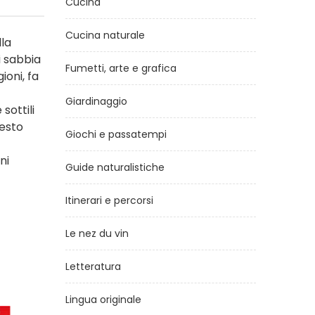
Cucina
Cucina naturale
lla
i sabbia
Fumetti, arte e grafica
ioni, fa
Giardinaggio
sottili
testo
Giochi e passatempi
ni
Guide naturalistiche
Itinerari e percorsi
Le nez du vin
Letteratura
Lingua originale