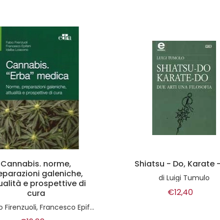
atsu - Do, Karate - Do
Elogio del limite - sog
grande e osa fallir
di
Luigi Tumulo
di
Fabrizio Pistoni
€12,40
€14,50