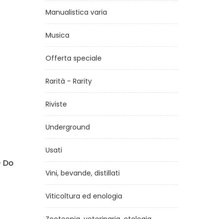
Manualistica varia
Musica
Offerta speciale
Rarità - Rarity
Riviste
Underground
Usati
na in
Sequenze numeriche per
e
rigenerare e guarire il tuo
Vini, bevande, distillati
corpo 2 volume
Viticoltura ed enologia
di
Grigori Grabovoj
€16,50