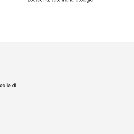
Zootecnia, veterinaria, etologia
elle di