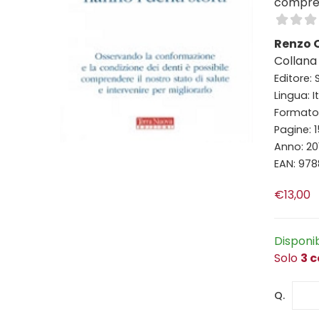
comprend
Renzo 
Collana
Editore: S
Lingua: I
Formato: 
Pagine: 
Anno: 20
EAN: 97
€13,00
Disponi
Solo
3 c
Q.