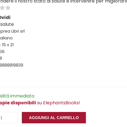
ere il nostro stato di salute e intervenire per migliorarl
Ovidi
 salute
prea Libri srl
taliano
15 x 21
156
11
88888819839
bilità immediata
opie disponibili
su ElephantsBooks!
AGGIUNGI AL CARRELLO