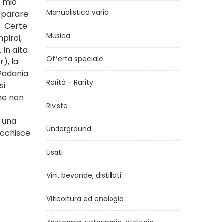
A mio
Manualistica varia
reparare
e. Certe
Musica
pirci,
 In alta
Offerta speciale
r), la
 Padania
Rarità - Rarity
si
che non
Riviste
o una
Underground
icchisce
Usati
Vini, bevande, distillati
Viticoltura ed enologia