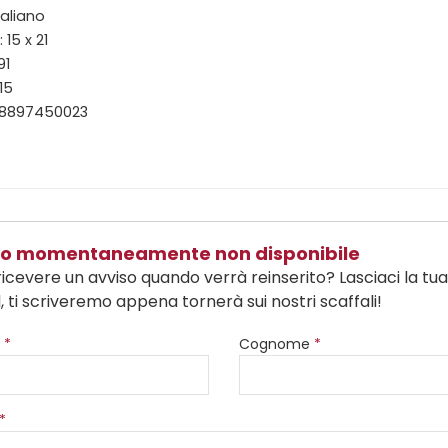
taliano
15 x 21
91
15
88897450023
olo momentaneamente non disponibile
ricevere un avviso quando verrà reinserito? Lasciaci la tu
, ti scriveremo appena tornerà sui nostri scaffali!
e
*
Cognome
*
*