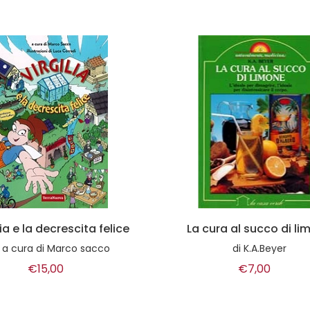
cura al succo di limone
Camminare in
consapevolezza
di
K.A.Beyer
di
Thich Nhat Hanh
€7,00
€12,00