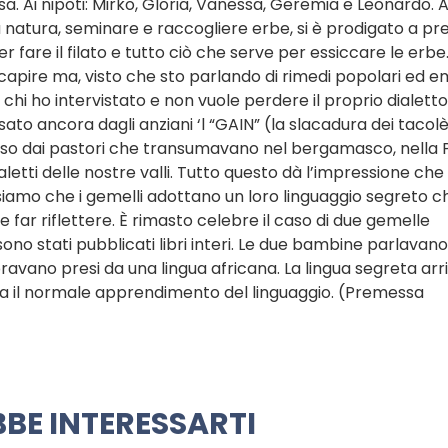
alisa. Ai nipoti: Mirko, Gloria, Vanessa, Geremia e Leonardo. 
la natura, seminare e raccogliere erbe, si è prodigato a p
er fare il filato e tutto ciò che serve per essiccare le erb
 capire ma, visto che sto parlando di rimedi popolari ed em
hi ho intervistato e non vuole perdere il proprio dialetto.
usato ancora dagli anziani ‘l “GAIN” (la slacadura dei tacolè
reso dai pastori che transumavano nel bergamasco, nella
etti delle nostre valli. Tutto questo dà l’impressione che 
nsiamo che i gemelli adottano un loro linguaggio segreto 
ar riflettere. È rimasto celebre il caso di due gemelle
sono stati pubblicati libri interi. Le due bambine parlavan
ravano presi da una lingua africana. La lingua segreta arr
la il normale apprendimento del linguaggio. (Premessa
BE INTERESSARTI