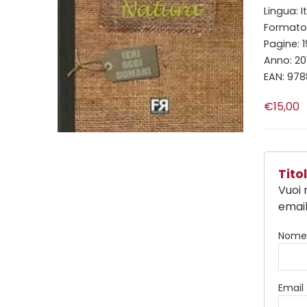
Lingua: I
Formato: 
Pagine: 1
Anno: 20
EAN: 97
€15,00
Tit
Vuoi 
email
Nom
Email