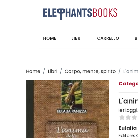
HOME
LIBRI
CARRELLO
B
Home
Libri
Corpo, mente, spirito
L'anim
Catego
L'ani
ieri,ogg
Eulalia
Editore: