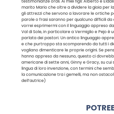
testimonianze orali. Ai miei figli: Alberto e Eld
marito Mario che oltre a dividere la gioia per 
gli attrezzi che servono a lavorare le ortiche p
parole o frasi saranno per qualcuno difficili da
vorrei esprimermi con il linguaggio appreso da c
Val di Sole, in particolare a Vermiglio e Pejo è 
parlata dei pastori. Un antico linguaggio app
e che purtroppo sta scomparendo da tutti i dial
vogliano dimenticare le proprie origini. Se pe
hanno appreso da nessuno, questo ci dovrebbe f
americane di sette anni, Ginny e Gracy, su cui 
lingua di loro invenzione, con termini che semb
la comunicazione tra i gemelli, ma non ostaco
dell’autrice)
POTREB