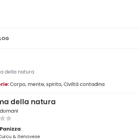
LOG
a della natura
rie:
Corpo, mente, spirito
, Civiltà contadina
ma della natura
i,domani
 Panizza
 Curcu & Genovese