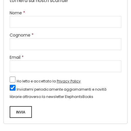
tornerà sui nostri scaffali!
Nome
*
Cognome
*
Email
*
Ho letto e accettato la
Privacy Policy
Inviatemi periodicamente aggiornamenti e novità
librarie attraverso la newsletter ElephantsBooks
INVIA