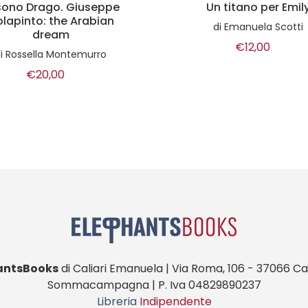
sono Drago. Giuseppe
Un titano per Emil
lapinto: the Arabian
di
Emanuela Scotti
dream
€12,00
di
Rossella Montemurro
€20,00
antsBooks
di Caliari Emanuela | Via Roma, 106 - 37066 Cas
Sommacampagna | P. Iva 04829890237
Libreria
Indipendente