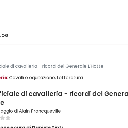
LOG
ciale di cavalleria - ricordi del Generale L'Hotte
rie:
Cavalli e equitazione
, Letteratura
ficiale di cavalleria - ricordi del Gener
te
aggio di Alain Francqueville
one e cura di Daniele Tinti