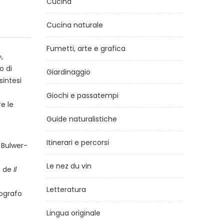
Cucina
Cucina naturale
Fumetti, arte e grafica
,
o di
Giardinaggio
sintesi
Giochi e passatempi
e le
Guide naturalistiche
Itinerari e percorsi
 Bulwer­
Le nez du vin
na de
Il
Letteratura
eografo
Lingua originale