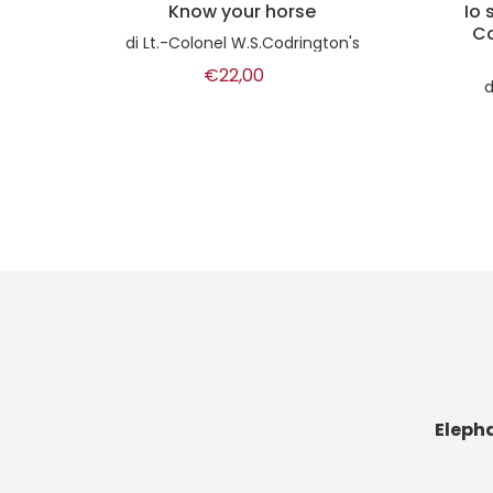
Know your horse
Io 
Co
dini
di
Lt.-Colonel W.S.Codrington's
€22,00
Eleph