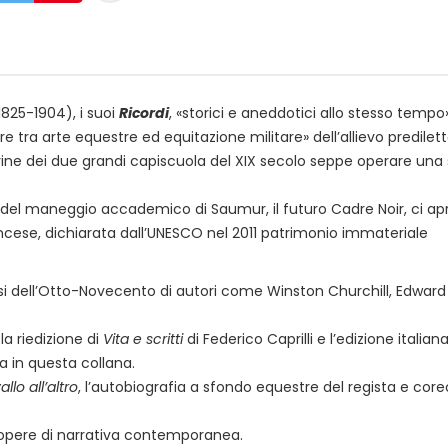
825­-1904), i suoi
Ricordi
, «storici e aneddotici allo stesso tempo»
ore tra arte equestre ed equitazione militare» dell’allievo predilett
rine dei due grandi capiscuola del XIX secolo seppe operare una 
r del maneg­gio accademico di Saumur, il futuro Cadre Noir, ci apr
rancese, dichiarata dall’UNESCO nel 2011 patrimonio immateriale
esi dell’Otto-­Novecen­to di autori come Winston Churchill, Edward
a riedizione di
Vita e scritti
di Federico Caprilli e l’edizione italia
 in questa colla­na.
llo all’altro
, l’au­tobiografia a sfondo equestre del regista e cor
 opere di narrativa contemporanea.