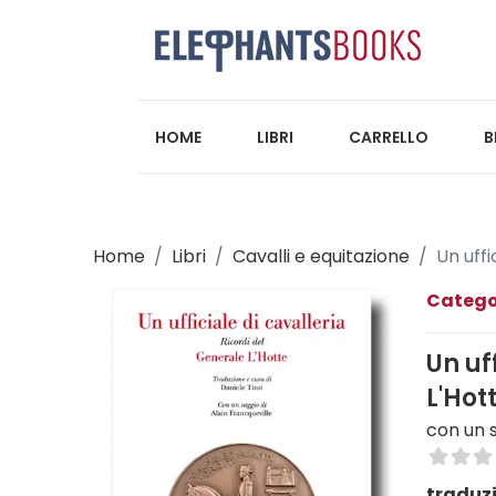
HOME
LIBRI
CARRELLO
B
Home
Libri
Cavalli e equitazione
Un uffi
Catego
Un uf
L'Hot
con un s
traduzi