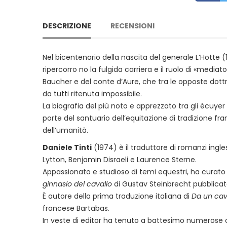
DESCRIZIONE
RECENSIONI
Nel bicentenario della nascita del generale L’Hotte (1
ripercorro­ no la fulgida carriera e il ruolo di «mediat
Baucher e del conte d’Aure, che tra le opposte dott
da tutti ritenuta impossibile.
La biografia del più noto e apprezzato tra gli écuye
porte del santuario dell’equitazione di tradizione f
dell’umanità.
Daniele Tinti
(1974) è il traduttore di romanzi ingl
Lytton, Benjamin Disraeli e Laurence Sterne.
Appassionato e studioso di temi equestri, ha curato l
ginnasio del cavallo
di Gustav Steinbrecht pubblicata
È autore della prima traduzione italiana di
Da un cava
francese Bartabas.
In veste di editor ha tenuto a battesimo numerose