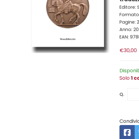
Editore: 
Formato:
Pagine: 
Anno: 2
EAN: 978
€30,00
Disponi
Solo
1 c
Q.
Condivid