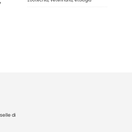
Zootecnia, veterinaria, etologia
y
Il libro completo del cavallo
di
Elwyn Hartley Edwards
€29,00
elle di