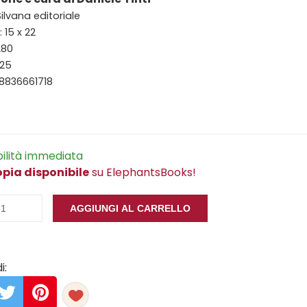
Silvana editoriale
 15 x 22
280
025
8836661718
bilità immediata
opia disponibile
su ElephantsBooks!
AGGIUNGI AL CARRELLO
i: