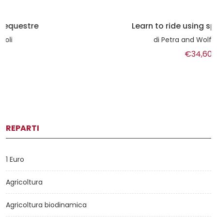
Learn to ride using sports psicology
di
Petra and Wolfgang Holzel
€34,60
REPARTI
1 Euro
Agricoltura
Agricoltura biodinamica