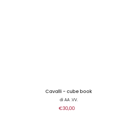
Cavalli - cube book
di
AA .VV.
€30,00