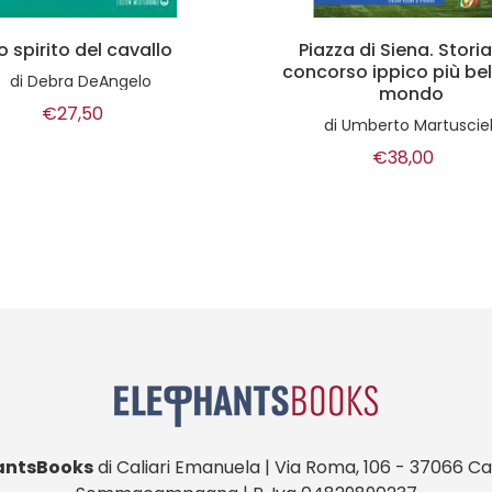
zza di Siena. Storia del
La selle et le costum
rso ippico più bello del
l'amazone
mondo
di
Jules Pellier
di
Umberto Martuscielli
€24,30
€38,00
antsBooks
di Caliari Emanuela | Via Roma, 106 - 37066 Cas