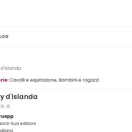
LOG
 d'Islanda
rie:
Cavalli e equitazione
, Bambini e ragazzi
ny d'Islanda
 Ruepp
 Nord-Sud edizioni
taliano