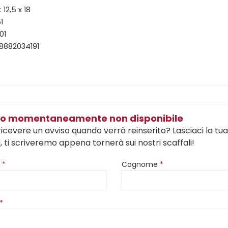
12,5 x 18
1
01
8882034191
olo momentaneamente non disponibile
ricevere un avviso quando verrà reinserito? Lasciaci la tu
, ti scriveremo appena tornerà sui nostri scaffali!
e
*
Cognome
*
*