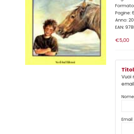
Formato: 
Pagine: 6
Anno: 20
EAN: 978
€5,00
Tit
Vuoi 
email
Nom
Email