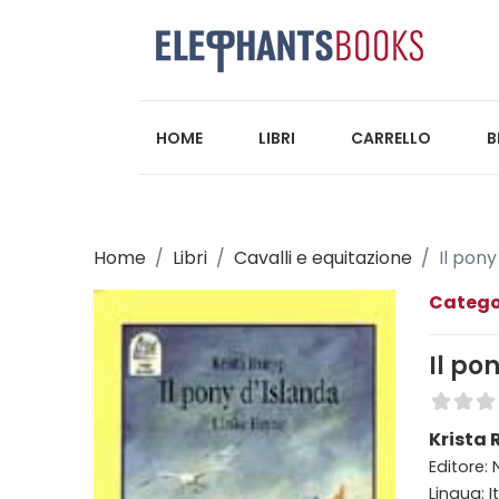
HOME
LIBRI
CARRELLO
B
Home
Libri
Cavalli e equitazione
Il pony
Catego
Il po
Krista
Editore:
Lingua: I