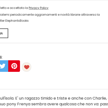
 letto e accettato la
Privacy Policy
viatemi periodicamente aggiornamenti e novità librarie attraverso la
tter ElephantsBooks
IA
i:
ull'isola. E' un ragazzo timido e triste e anche con Charlie,
 il suo pony Frenya sembra avere qualcosa che non va: pas