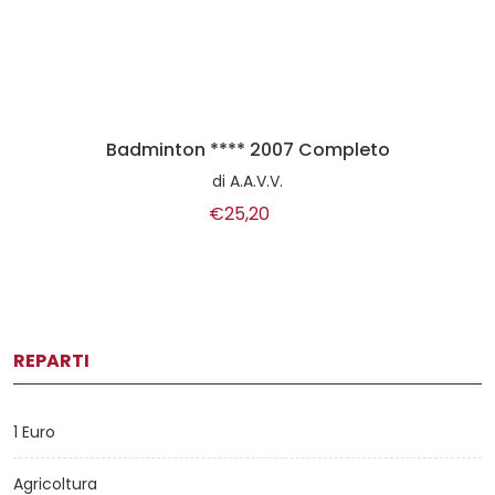
Badminton **** 2007 Completo
di
A.A.V.V.
€25,20
REPARTI
1 Euro
Agricoltura