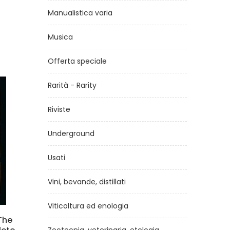
Manualistica varia
Musica
Offerta speciale
Rarità - Rarity
Riviste
Underground
Usati
Vini, bevande, distillati
Viticoltura ed enologia
e
Rifiuto: riduco e riciclo per
Picc