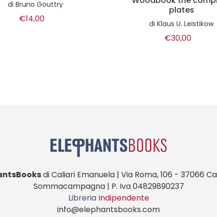
odbook the complete
tridimensionale
plates
di
Tiziano Guerzoni
di
Klaus U. Leistikow
€18,00
€30,00
antsBooks
di Caliari Emanuela | Via Roma, 106 - 37066 Cas
Sommacampagna | P. Iva 04829890237
Libreria
Indipendente
info@elephantsbooks.com