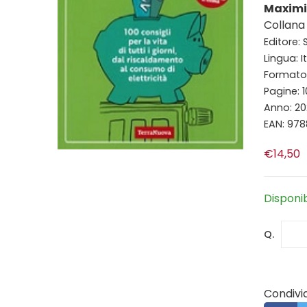
Maximi
Collana s
Editore: S
Lingua: I
Formato: 
Pagine: 
Anno: 20
EAN: 97
€14,50
Disponi
Q.
Condivid