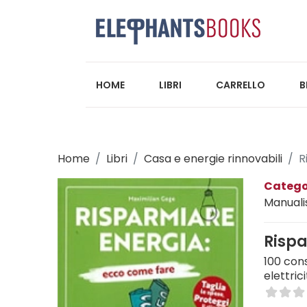
HOME
LIBRI
CARRELLO
B
Home
Libri
Casa e energie rinnovabili
R
Catego
Manuali
Rispa
100 cons
elettric