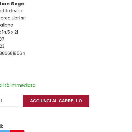
lian Gege
tili di vita
prea Libri srl
taliano
14,5 x 21
107
23
88866818564
bilità immediata
AGGIUNGI AL CARRELLO
i: