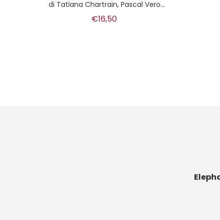
Wo
nneau
di
Bruno Gouttry
€14,00
Eleph