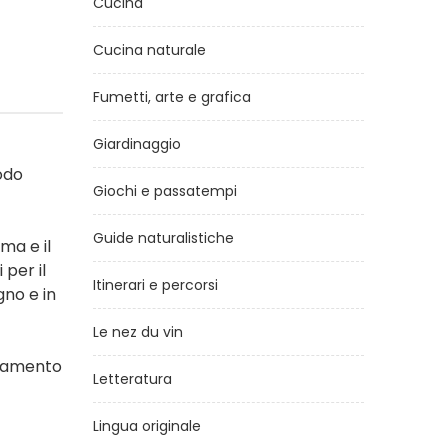
Cucina
Cucina naturale
Fumetti, arte e grafica
Giardinaggio
odo
Giochi e passatempi
Guide naturalistiche
ma e il
 per il
Itinerari e percorsi
gno e in
Le nez du vin
artamento
Letteratura
Lingua originale