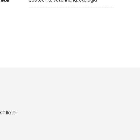
vivere meglio
Zootecnia, veterinaria, etologia
di
a cura di Stefano Montanari
€12,00
elle di