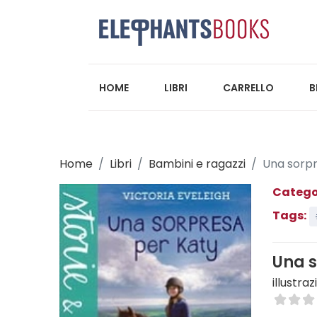
HOME
LIBRI
CARRELLO
B
Home
Libri
Bambini e ragazzi
Una sorpr
Catego
Tags:
Una s
illustra