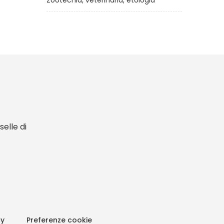
Zootecnia, veterinaria, etologia
elle di
cy
Preferenze cookie