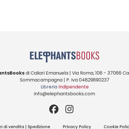
antsBooks
di Caliari Emanuela | Via Roma, 106 - 37066 Cas
Sommacampagna | P. Iva 04829890237
Libreria
Indipendente
info@elephantsbooks.com
i di vendita | Spedizione
Privacy Policy
Cookie Poli