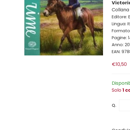
Victori
Collana 
Editore:
Lingua: I
Formato: 
Pagine: 
Anno: 20
EAN: 97
€10,50
Disponi
Solo
1 c
Q.