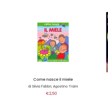
do
Come nasce il miele
di
Silvia Fabbri, Agostino Traini
€2,50