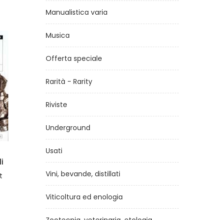
Manualistica varia
Musica
Offerta speciale
Rarità - Rarity
Riviste
Underground
Usati
i
Un sogno per tutte le notti
Vini, bevande, distillati
t
di
Lisa Bresner
€9,50
Viticoltura ed enologia