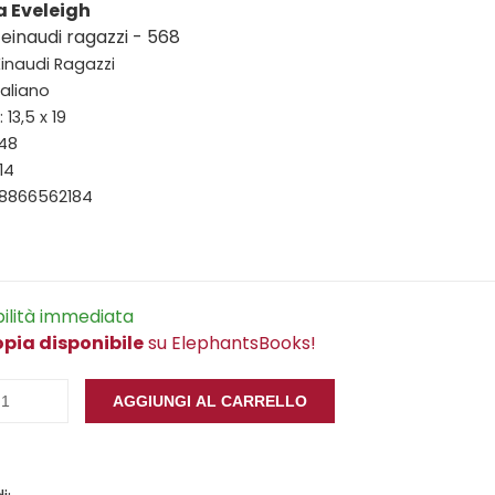
a Eveleigh
einaudi ragazzi - 568
 Einaudi Ragazzi
taliano
13,5 x 19
148
14
88866562184
bilità immediata
opia disponibile
su ElephantsBooks!
AGGIUNGI AL CARRELLO