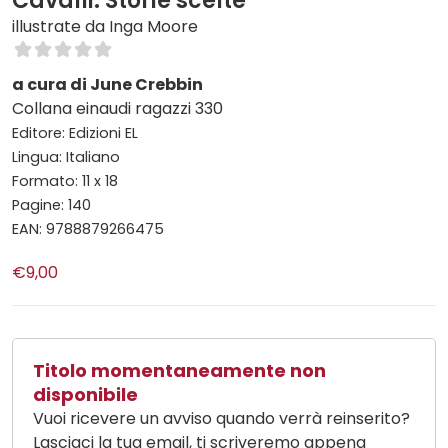
Cavalli. Storie scelte
illustrate da Inga Moore
a cura di June Crebbin
Collana einaudi ragazzi 330
Editore: Edizioni EL
Lingua: Italiano
Formato: 11 x 18
Pagine: 140
EAN: 9788879266475
€9,00
Titolo momentaneamente non
disponibile
Vuoi ricevere un avviso quando verrà reinserito?
Lasciaci la tua email, ti scriveremo appena