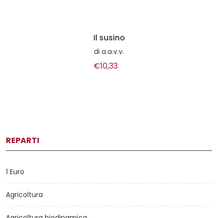
Il susino
di
a.a.v.v.
€10,33
REPARTI
1 Euro
Agricoltura
Agricoltura biodinamica