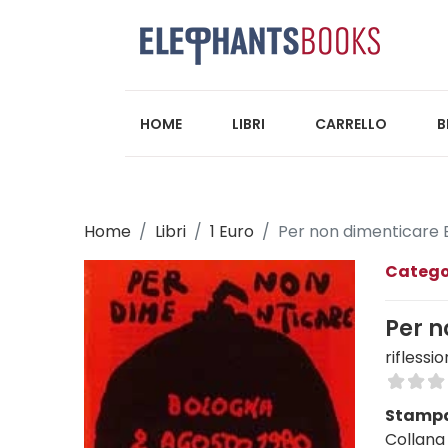
HOME
LIBRI
CARRELLO
B
Home
Libri
1 Euro
Per non dimenticare 
Catego
Per n
riflessio
Stampa
Collana 