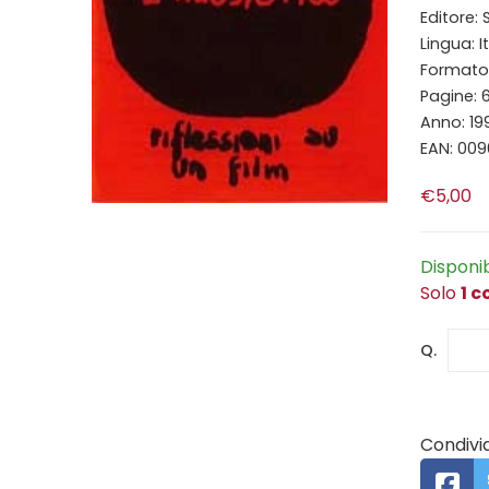
Editore:
Lingua: I
Formato: 
Pagine: 
Anno: 19
EAN: 00
€5,00
Disponi
Solo
1 c
Q.
Condivid