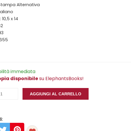
 Stampa Alternativa
taliano
10,5 x 14
62
93
9655
bilità immediata
opia disponibile
su ElephantsBooks!
AGGIUNGI AL CARRELLO
i: