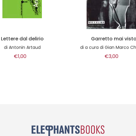
Garretto mai visto
Il ladro di orchide
cura di Gian Marco Chiavari
di
Sergio Di Lino
€3,00
€1,00