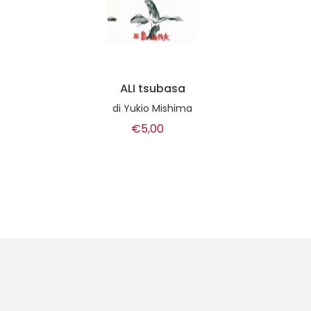
Lettere dal delirio
di
Antonin Artaud
di
a 
€1,00