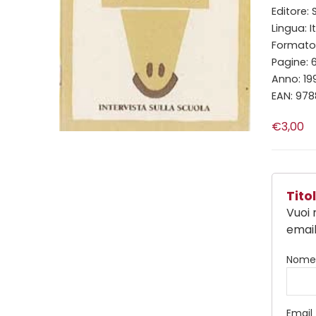
Editore:
Lingua: I
Formato: 
Pagine: 
Anno: 19
EAN: 97
€3,00
Tit
Vuoi 
email
Nom
Email