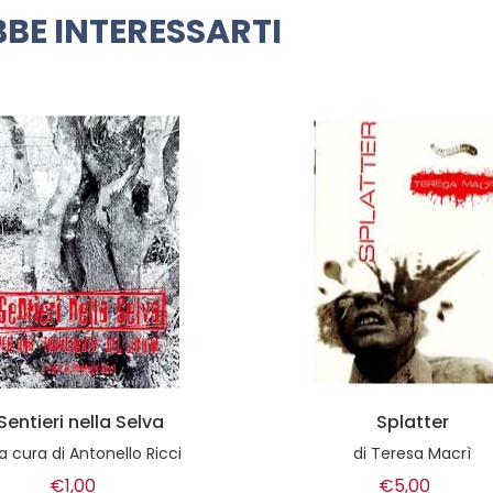
BE INTERESSARTI
Splatter
ZOE canzoniere per 
barboncina
di
Teresa Macrì
di
Marco Lodoli
€5,00