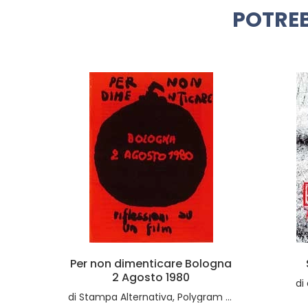
POTREB
logna
Sentieri nella Selva
di
a cura di Antonello Ricci
Video
€1,00