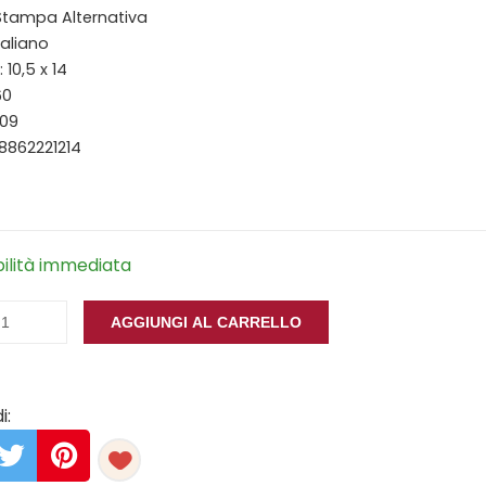
 Stampa Alternativa
taliano
10,5 x 14
60
009
8862221214
bilità immediata
AGGIUNGI AL CARRELLO
i: