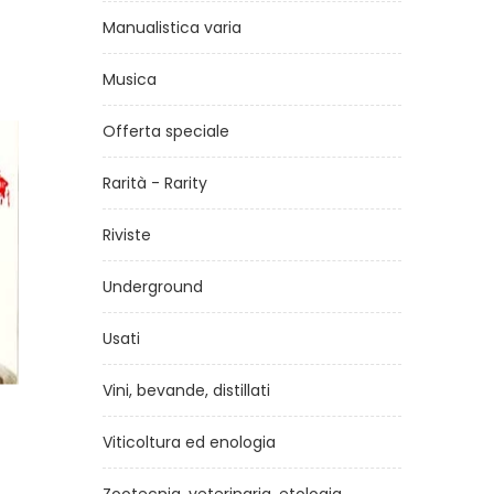
Manualistica varia
Musica
Offerta speciale
Rarità - Rarity
Riviste
Underground
Usati
Vini, bevande, distillati
una
Il lettore A(r)mato.
Viticoltura ed enologia
Vademecum di autodifesa
di
Luca Ferrieri