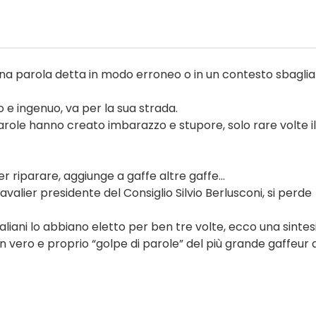
una parola detta in modo erroneo o in un contesto sbaglia
 e ingenuo, va per la sua strada.
arole hanno creato imbarazzo e stupore, solo rare volte il
r riparare, aggiunge a gaffe altre gaffe...
cavalier presidente del Consiglio Silvio Berlusconi, si perde
liani lo abbiano eletto per ben tre volte, ecco una sintesi
n vero e proprio “golpe di parole” del più grande gaffeur di 