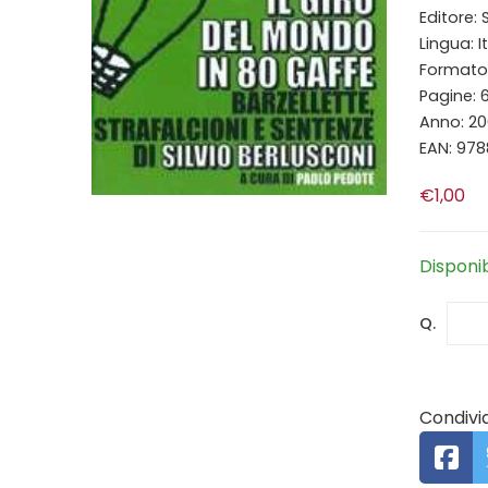
Editore:
Lingua: I
Formato: 
Pagine: 
Anno: 2
EAN: 978
€1,00
Disponi
Q.
Condivid