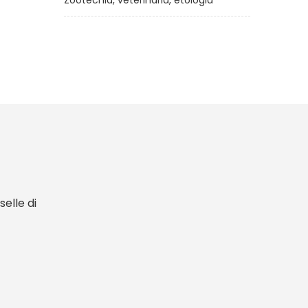
Zootecnia, veterinaria, etologia
€5,00
elle di